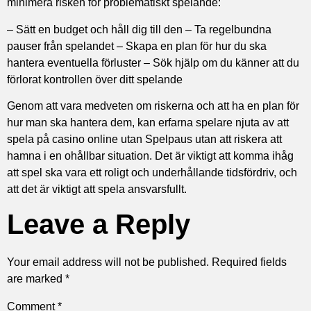
minimera risken för problematiskt spelande:
– Sätt en budget och håll dig till den – Ta regelbundna
pauser från spelandet – Skapa en plan för hur du ska
hantera eventuella förluster – Sök hjälp om du känner att du
förlorat kontrollen över ditt spelande
Genom att vara medveten om riskerna och att ha en plan för
hur man ska hantera dem, kan erfarna spelare njuta av att
spela på casino online utan Spelpaus utan att riskera att
hamna i en ohållbar situation. Det är viktigt att komma ihåg
att spel ska vara ett roligt och underhållande tidsfördriv, och
att det är viktigt att spela ansvarsfullt.
Leave a Reply
Your email address will not be published.
Required fields
are marked
*
Comment
*