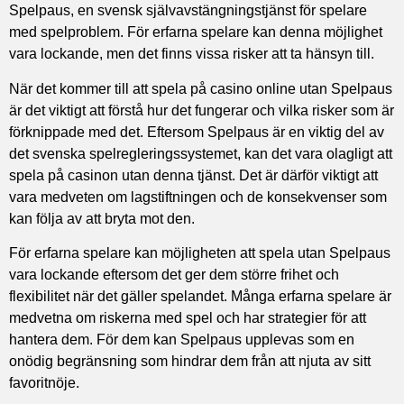
Spelpaus, en svensk självavstängningstjänst för spelare
med spelproblem. För erfarna spelare kan denna möjlighet
vara lockande, men det finns vissa risker att ta hänsyn till.
När det kommer till att spela på casino online utan Spelpaus
är det viktigt att förstå hur det fungerar och vilka risker som är
förknippade med det. Eftersom Spelpaus är en viktig del av
det svenska spelregleringssystemet, kan det vara olagligt att
spela på casinon utan denna tjänst. Det är därför viktigt att
vara medveten om lagstiftningen och de konsekvenser som
kan följa av att bryta mot den.
För erfarna spelare kan möjligheten att spela utan Spelpaus
vara lockande eftersom det ger dem större frihet och
flexibilitet när det gäller spelandet. Många erfarna spelare är
medvetna om riskerna med spel och har strategier för att
hantera dem. För dem kan Spelpaus upplevas som en
onödig begränsning som hindrar dem från att njuta av sitt
favoritnöje.