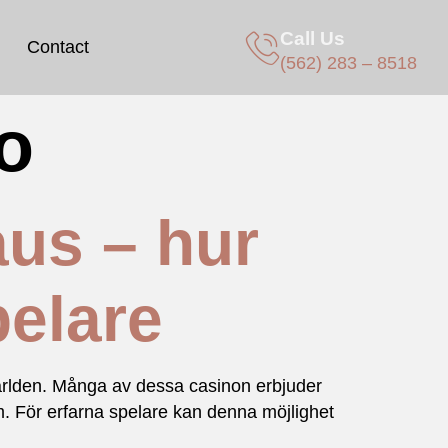
Call Us
Contact
(562) 283 – 8518
o
aus – hur
pelare
 världen. Många av dessa casinon erbjuder
m. För erfarna spelare kan denna möjlighet